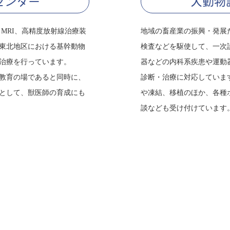
センター
大動物
MRI、高精度放射線治療装
地域の畜産業の振興・発展
東北地区における基幹動物
検査などを駆使して、一次
治療を行っています。
器などの内科系疾患や運動
教育の場であると同時に、
診断・治療に対応していま
として、獣医師の育成にも
や凍結、移植のほか、各種
談なども受け付けています